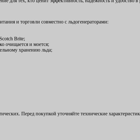
ие для тех, кто ценит эффективность, надежность и удобство в 
итания и торговли совместно с льдогенераторами:
cotch Brite;
о очищается и моется;
ельному хранению льда;
ктических. Перед покупкой уточняйте технические характерист