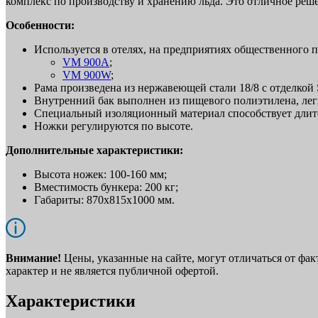
комплекс по производству и хранению льда. Это отличное решен
Особенности:
Используется в отелях, на предприятиях общественного п
VM 900A
;
VM 900W
;
Рама произведена из нержавеющей стали 18/8 с отделкой S
Внутренний бак выполнен из пищевого полиэтилена, легк
Специальный изоляционный материал способствует длит
Ножки регулируются по высоте.
Дополнительные характеристики:
Высота ножек: 100-160 мм;
Вместимость бункера: 200 кг;
Габариты: 870х815х1000 мм.
Внимание!
Цены, указанные на сайте, могут отличаться от фа
характер и не является публичной офертой.
Характеристики