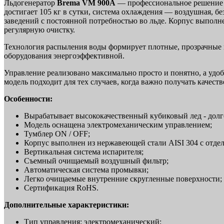
Льдогенератор
Brema VM 900A
— профессиональное решение д
достигает 105 кг в сутки, система охлаждения — воздушная, без
заведений с постоянной потребностью во льде. Корпус выполн
регулярную очистку.
Технология распыления воды формирует плотные, прозрачные ку
оборудования энергоэффективной.
Управление реализовано максимально просто и понятно, а удоб
модель подходит для тех случаев, когда важно получать качест
Особенности:
Вырабатывает высококачественный кубиковый лед - дол
Модель оснащена электромеханическим управлением;
Тумблер ON / OFF;
Корпус выполнен из нержавеющей стали AISI 304 с отделк
Вертикальная система испарителя;
Съемный очищаемый воздушный фильтр;
Автоматическая система промывки;
Легко очищаемые внутренние скругленные поверхности;
Сертификация RoHS.
Дополнительные характеристики:
Тип управления: электромеханический;