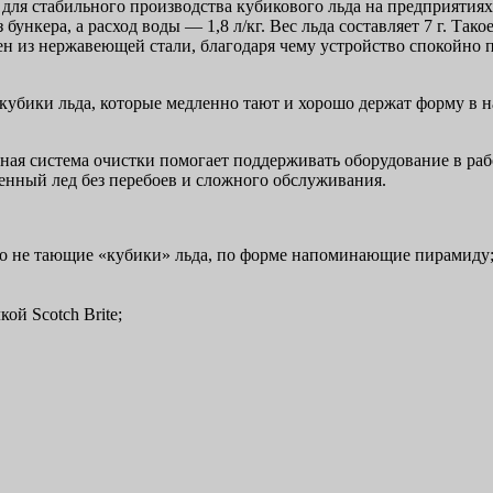
ля стабильного производства кубикового льда на предприятия
 бункера, а расход воды — 1,8 л/кг. Вес льда составляет 7 г. Та
ен из нержавеющей стали, благодаря чему устройство спокойно 
бики льда, которые медленно тают и хорошо держат форму в нап
ная система очистки помогает поддерживать оборудование в рабо
венный лед без перебоев и сложного обслуживания.
го не тающие «кубики» льда, по форме напоминающие пирамиду
ой Scotch Brite;