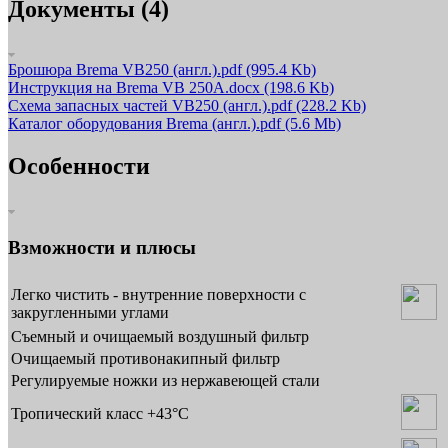
Документы (4)
Брошюра Brema VB250 (англ.).pdf
(995.4 Kb)
Инструкция на Brema VB 250A.docx
(198.6 Kb)
Схема запасных частей VB250 (англ.).pdf
(228.2 Kb)
Каталог оборудования Brema (англ.).pdf
(5.6 Mb)
Особенности
Взможности и плюсы
Легко чистить - внутренние поверхности с
закругленными углами
Съемный и очищаемый воздушный фильтр
Очищаемый противонакипный фильтр
Регулируемые ножки из нержавеющей стали
Тропический класс +43°C