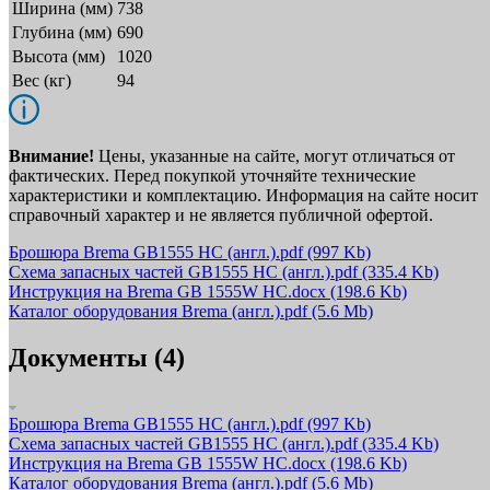
Ширина (мм)
738
Глубина (мм)
690
Высота (мм)
1020
Вес (кг)
94
Внимание!
Цены, указанные на сайте, могут отличаться от
фактических. Перед покупкой уточняйте технические
характеристики и комплектацию. Информация на сайте носит
справочный характер и не является публичной офертой.
Брошюра Brema GB1555 HC (англ.).pdf
(997 Kb)
Схема запасных частей GB1555 HC (англ.).pdf
(335.4 Kb)
Инструкция на Brema GB 1555W HC.docx
(198.6 Kb)
Каталог оборудования Brema (англ.).pdf
(5.6 Mb)
Документы (4)
Брошюра Brema GB1555 HC (англ.).pdf
(997 Kb)
Схема запасных частей GB1555 HC (англ.).pdf
(335.4 Kb)
Инструкция на Brema GB 1555W HC.docx
(198.6 Kb)
Каталог оборудования Brema (англ.).pdf
(5.6 Mb)